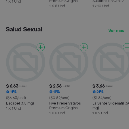
Premium Original
Suspensión Oral 2
1 X 1 Und
Billones (5 mL)
1 X 5 Und
1 x 10 Und
Salud Sexual
Ver más
$ 6,63
$ 2,56
$ 3,66
$ 7,50
$ 2,88
$ 4,68
11%
11%
21%
($6.63/und)
($0.52/und)
($1.84/und)
Escapel (1.5 mg)
Five Preservativos
La Sante Sildenafil (
Premium Original
mg)
1 X 1 Und
1 X 5 Und
1 X 2 Und