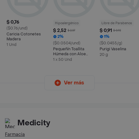
$ 0,76
Hipoalergénico
Libre de Parabenos
($0.76/und)
$ 2,52
$ 0,91
$ 2,57
$ 0,92
Caricia Cotonetes
2%
1%
Madera
($0.0504/und)
($0.0455/g)
1 Und
Pequeñín Toallita
Purigi Vaselina
Húmeda con Aloe
20 g
Natural
1 x 50 Und
Ver más
Medicity
Farmacia