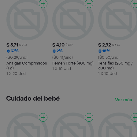
$ 5,71
$ 4,10
$ 2,92
$ 9,06
$ 4,19
$ 3,43
37%
2%
15%
($0.29/und)
($0.41/und)
($0.30/und)
Analgan Comprimidos
Femen Forte (400 mg)
Tensiflex (250 mg /
(1 g)
300 mg)
1 X 10 Und
1 X 20 Und
1 X 10 Und
Cuidado del bebé
Ver más