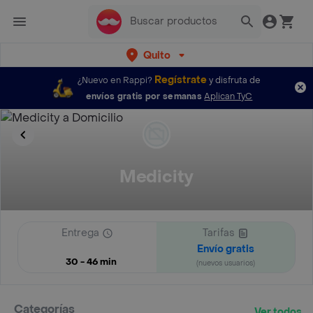
Quito
Regístrate
¿Nuevo en Rappi?
y disfruta de
envíos gratis por semanas
Aplican TyC
Medicity
Entrega
Tarifas
Envío gratis
30 - 46 min
(nuevos usuarios)
Categorías
Ver todos