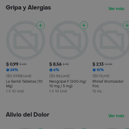
Gripa y Alergias
Ver más
$ 0,99
$ 8,56
$ 2,13
$ 1,30
$ 9,12
$ 2,50
24%
6%
15%
($0.0988/und)
($0.86/und)
($0.15/ml)
La Santé Tabletas (10
Neogripal F (500 mg/
Rhinaf Atomizador
Mg)
10 mg / 5 mg)
Fco.
1 X 10 Und
1 X 10 Und
15 mL
Alivio del Dolor
Ver más