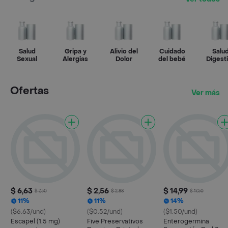
Salud
Gripa y
Alivio del
Cuidado
Salu
Sexual
Alergias
Dolor
del bebé
Digest
Ofertas
Ver más
$ 6,63
$ 2,56
$ 14,99
$ 7,50
$ 2,88
$ 17,50
11%
11%
14%
($6.63/und)
($0.52/und)
($1.50/und)
Escapel (1.5 mg)
Five Preservativos
Enterogermina