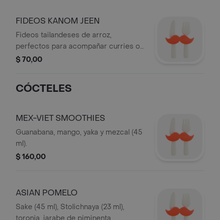
FIDEOS KANOM JEEN
Fideos tailandeses de arroz,
perfectos para acompañar curries o
ensaladas.
$ 70,00
CÓCTELES
MEX-VIET SMOOTHIES
Guanabana, mango, yaka y mezcal (45
ml).
$ 160,00
ASIAN POMELO
Sake (45 ml), Stolichnaya (23 ml),
toronja, jarabe de piminenta.