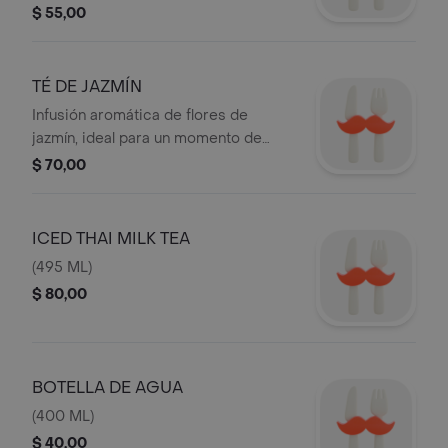
$ 55,00
TÉ DE JAZMÍN
Infusión aromática de flores de
jazmín, ideal para un momento de
calma.
$ 70,00
ICED THAI MILK TEA
(495 ML)
$ 80,00
BOTELLA DE AGUA
(400 ML)
$ 40,00