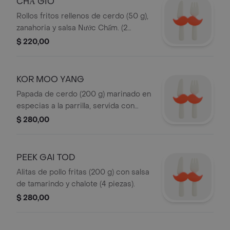
CHẢ GIÒ
Rollos fritos rellenos de cerdo (50 g),
zanahoria y salsa Nước Chấm. (2
piezas).
$ 220,00
KOR MOO YANG
Papada de cerdo (200 g) marinado en
especias a la parrilla, servida con
salsa picante Nam Jim Jaew.
$ 280,00
PEEK GAI TOD
Alitas de pollo fritas (200 g) con salsa
de tamarindo y chalote (4 piezas).
$ 280,00