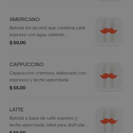
AMERICANO
Bebida sin alcohol que combina café
expreso con agua caliente,
ofreciendo un sabor intenso y
$ 50,00
aromático.
CAPPUCCINO
Cappuccino cremoso, elaborado con
espresso y leche vaporizada.
$ 55,00
LATTE
Bebida a base de café expreso y
leche vaporizada, ideal para disfrutar
en cualquier momento.