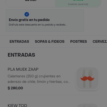
(nuevos usuarios)
Envío gratis en tu pedido
Disfruta este descuento en tu pedido y recíbelo
en minutos.
ENTRADAS
SOPAS & FIDEOS
POSTRES
CERVEZ
ENTRADAS
PLA MUEK ZAAP
Calamares (250 g) crujientes en
aderezo de chile, limón y hierbas, con
arroz tostado.
$ 280,00
KIEW TOD