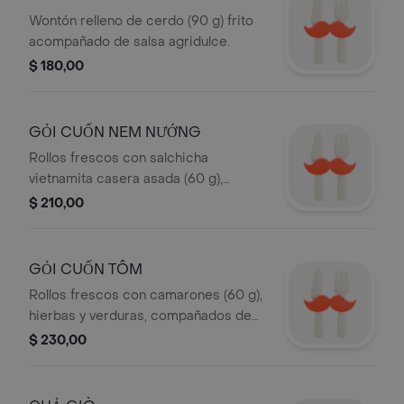
Wontón relleno de cerdo (90 g) frito
acompañado de salsa agridulce.
$ 180,00
GỎI CUỐN NEM NƯỚNG
Rollos frescos con salchicha
vietnamita casera asada (60 g),
hierbas y verduras, compañados de
$ 210,00
salsa de cacahuate (2 piezas).
GỎI CUỐN TÔM
Rollos frescos con camarones (60 g),
hierbas y verduras, compañados de
salsa de cacahuate (2 piezas).
$ 230,00