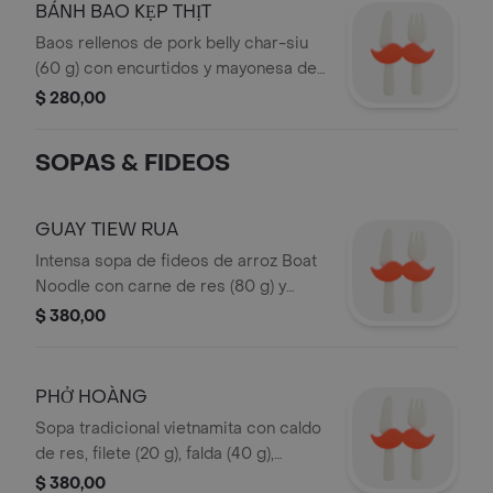
BÁNH BAO KẸP THỊT
Baos rellenos de pork belly char-siu
(60 g) con encurtidos y mayonesa de
Sriracha (2 piezas).
$ 280,00
SOPAS & FIDEOS
GUAY TIEW RUA
Intensa sopa de fideos de arroz Boat
Noodle con carne de res (80 g) y
albóndigas (80 g), cocinada en un
$ 380,00
caldo espeso de especias.
PHỞ HOÀNG
Sopa tradicional vietnamita con caldo
de res, filete (20 g), falda (40 g),
albóndigas (20 g), fideos de arroz,
$ 380,00