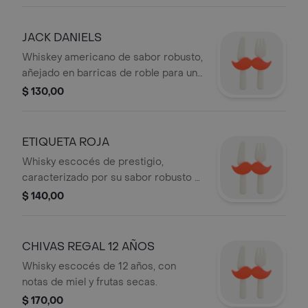
JACK DANIELS
Whiskey americano de sabor robusto,
añejado en barricas de roble para un
acabado suave.
$ 130,00
ETIQUETA ROJA
Whisky escocés de prestigio,
caracterizado por su sabor robusto y
notas ahumadas.
$ 140,00
CHIVAS REGAL 12 AÑOS
Whisky escocés de 12 años, con
notas de miel y frutas secas.
$ 170,00