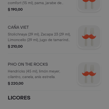
comfort (15 ml), pama, jarabe de
lemongrass, licor de granada, pepino.
$ 190,00
CAÑA VIET
Stolichnaya (29 ml), Zacapa 23 (29 ml),
Limoncello (29 ml), jugo de tamarindo,
cardamomo, limón.
$ 210,00
PHO ON THE ROCKS
Hendricks (45 ml), limón meyer,
cilantro, canela, anís estrella.
$ 220,00
LICORES