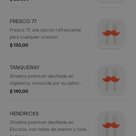
FRESCO 77
Fresco 77, una opción refrescante
para cualquier ocasión.
$ 130,00
TANQUERAY
Ginebra premium destilada en
Inglaterra, conocida por su sabor
distintivo y notas botánicas que la
$ 140,00
hacen ideal para cócteles.
HENDRICKS
Ginebra premium destilada en
Escocia, con notas de pepino y rosa