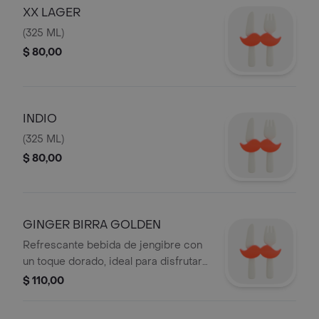
XX LAGER
(325 ML)
$ 80,00
INDIO
(325 ML)
$ 80,00
GINGER BIRRA GOLDEN
Refrescante bebida de jengibre con
un toque dorado, ideal para disfrutar
sola o como base de cócteles.
$ 110,00