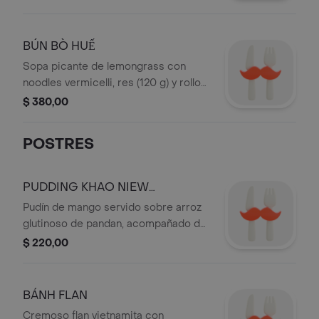
cebolla y cilantro.
BÚN BÒ HUẾ
Sopa picante de lemongrass con
noodles vermicelli, res (120 g) y rollos
de cerdo (40 g).
$ 380,00
POSTRES
PUDDING KHAO NIEW
MAMUANG
Pudín de mango servido sobre arroz
glutinoso de pandan, acompañado de
mango fresco y leche de coco.
$ 220,00
BÁNH FLAN
Cremoso flan vietnamita con