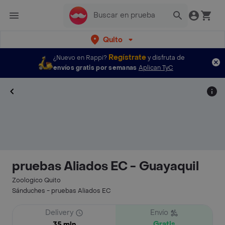
Quito
Regístrate
¿Nuevo en Rappi?
y disfruta de
envíos gratis por semanas
Aplican TyC
pruebas Aliados EC - Guayaquil
Zoologico Quito
Sánduches - pruebas Aliados EC
Delivery
Envío
Gratis
35 min