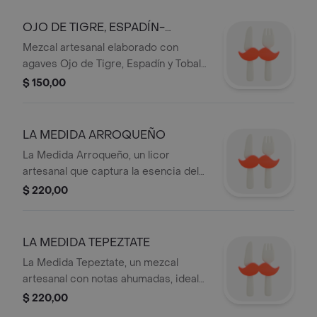
OJO DE TIGRE, ESPADÍN-
TOBALÁ
Mezcal artesanal elaborado con
agaves Ojo de Tigre, Espadín y Tobalá,
ofreciendo un perfil de sabor
$ 150,00
complejo y ahumado.
LA MEDIDA ARROQUEÑO
La Medida Arroqueño, un licor
artesanal que captura la esencia del
agave en cada sorbo.
$ 220,00
LA MEDIDA TEPEZTATE
La Medida Tepeztate, un mezcal
artesanal con notas ahumadas, ideal
para disfrutar solo o en cócteles.
$ 220,00