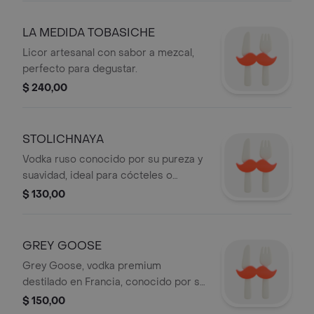
LA MEDIDA TOBASICHE
Licor artesanal con sabor a mezcal,
perfecto para degustar.
$ 240,00
STOLICHNAYA
Vodka ruso conocido por su pureza y
suavidad, ideal para cócteles o
disfrutar solo.
$ 130,00
GREY GOOSE
Grey Goose, vodka premium
destilado en Francia, conocido por su
suavidad y pureza en cada sorbo.
$ 150,00