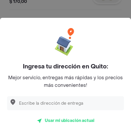
que la hacen única.
$ 170,00
BACARDI BLANCO
Ron blanco de Bacardi, ideal para
mezclar en cócteles.
$ 120,00
Ingresa tu dirección en Quito:
ACONTE BLANCO
Vino blanco fresco y aromático, ideal
Mejor servicio, entregas más rápidas y los precios
para acompañar mariscos y
más convenientes!
ensaladas.
$ 170,00
ZACAPA 23 AÑOS
Ron guatemalteco añejado 23 años,
Usar mi ubicación actual
con sabores de caramelo y especias.