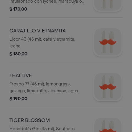
infusionado con lychee, maracuyá o
lemongrass.
$ 170,00
CARAJILLO VIETNAMITA
Licor 43 (45 ml), café vietnamita,
leche.
$ 180,00
THAI LIVE
Fresco 77 (45 ml), lemongrass,
galanga, lima kaffir, albahaca, agua
quina.
$ 190,00
TIGER BLOSSOM
Hendrick's Gin (45 ml), Southern