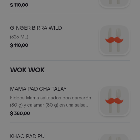
cualquier ocasión.
$ 110,00
GINGER BIRRA WILD
(325 ML)
$ 110,00
WOK WOK
MAMA PAD CHA TALAY
Fideos Mama salteados con camarón
(80 g) y calamar (80 g) en una salsa
Pad Cha muy picante y aromática.
$ 380,00
KHAO PAD PU