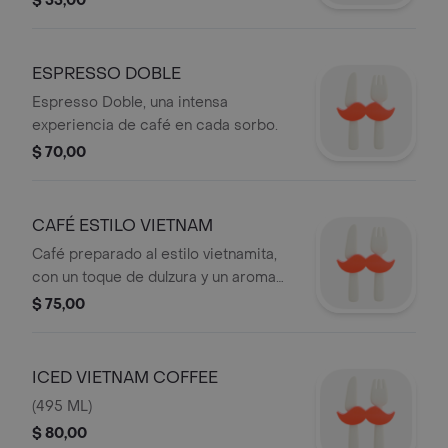
$ 55,00
ESPRESSO DOBLE
Espresso Doble, una intensa
experiencia de café en cada sorbo.
$ 70,00
CAFÉ ESTILO VIETNAM
Café preparado al estilo vietnamita,
con un toque de dulzura y un aroma
envolvente, servido caliente.
$ 75,00
ICED VIETNAM COFFEE
(495 ML)
$ 80,00