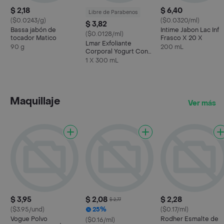
$ 2,18
$ 6,40
Libre de Parabenos
($0.0243/g)
($0.0320/ml)
$ 3,82
Bassa jabón de
Intime Jabon Lac Inf
($0.0128/ml)
tocador Matico
Frasco X 20 X
Lmar Exfoliante
90 g
200 mL
Corporal Yogurt Con
Vainilla
1 X 300 mL
Maquillaje
Ver más
$ 3,95
$ 2,08
$ 2,28
$ 2,77
($3.95/und)
25%
($0.17/ml)
Vogue Polvo
Rodher Esmalte de
($0.16/ml)