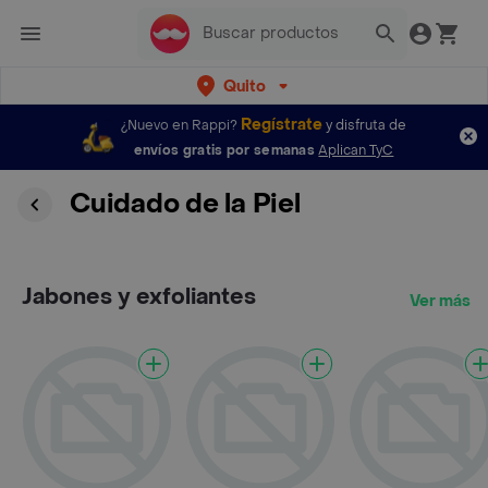
Quito
Regístrate
¿Nuevo en Rappi?
y disfruta de
envíos gratis por semanas
Aplican TyC
Cuidado de la Piel
Jabones y exfoliantes
Ver más