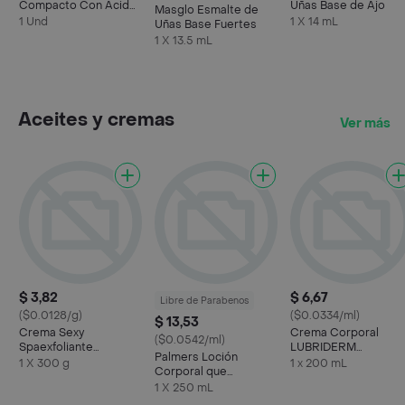
Compacto Con Ácido
Uñas Base de Ajo
Masglo Esmalte de
Hialuro Gitano
1 Und
1 X 14 mL
Uñas Base Fuertes
1 X 13.5 mL
Aceites y cremas
Ver más
$ 3,82
$ 6,67
Libre de Parabenos
($0.0128/g)
($0.0334/ml)
$ 13,53
Crema Sexy
Crema Corporal
($0.0542/ml)
Spaexfoliante
LUBRIDERM
Palmers Loción
Corporal Con Granola
Humectación Diaria
1 X 300 g
1 x 200 mL
Corporal que
200ml
Combate las Estrías
1 X 250 mL