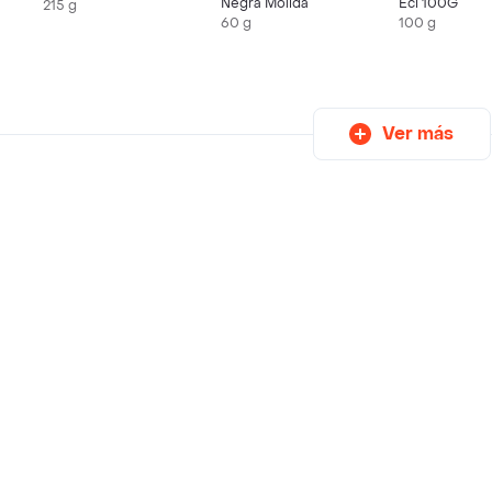
Negra Molida
Eci 100G
215 g
60 g
100 g
Ver más