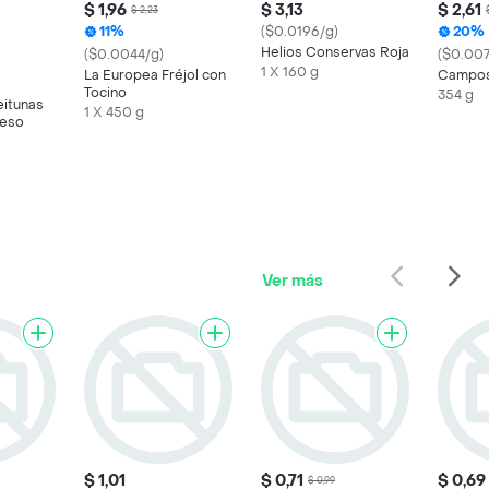
$ 1,96
$ 3,13
$ 2,61
$ 2,23
11%
($0.0196/g)
20%
Helios Conservas Roja
($0.0044/g)
($0.007
1 X 160 g
La Europea Fréjol con
Campos
Tocino
354 g
eitunas
1 X 450 g
ueso
Ver más
$ 1,01
$ 0,71
$ 0,69
$ 0,99