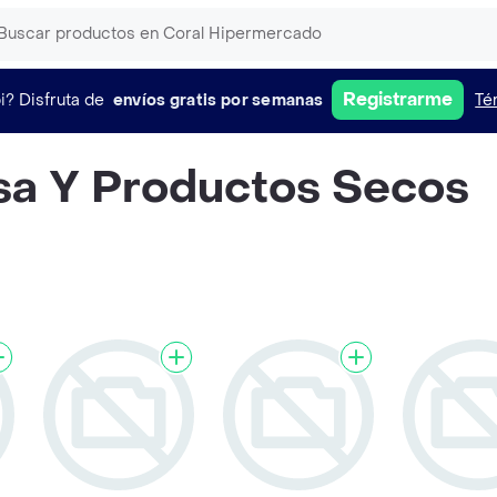
Registrarme
i?
Disfruta de
envíos gratis por semanas
Té
a Y Productos Secos