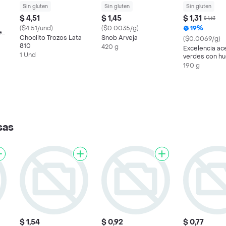
Sin gluten
Sin gluten
Sin gluten
$ 4,51
$ 1,45
$ 1,31
$ 1,63
($4.51/und)
($0.0035/g)
19%
e
Choclito Trozos Lata
Snob Arveja
($0.0069/g)
810
420 g
Excelencia ac
1 Und
verdes con h
190 g
sas
$ 1,54
$ 0,92
$ 0,77