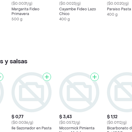
($0.0031/g)
($0.0023/g)
($0.0020/g)
Margarita Fideo
Cayambe Fideo Lazo
Paraiso Pasta
Primavera
Chico
400 g
500 g
400 g
 y salsas
$ 0,77
$ 3,43
$ 1,12
($0.0036/g)
($0.0572/g)
($0.0112/g)
Ile Sazonador en Pasta
Mccormick Pimienta
Bicarbonato d