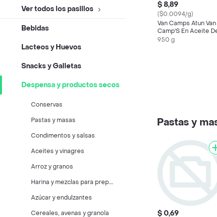
$ 8,89
Ver todos los pasillos
($0.0094/g)
Van Camps Atun Van
Bebidas
Camp'S En Aceite D
Girasol
950 g
Lacteos y Huevos
Snacks y Galletas
Despensa y productos secos
Conservas
Pastas y ma
Pastas y masas
Condimentos y salsas
Aceites y vinagres
Arroz y granos
H
arina y mezclas para preparar
Azúcar y endulzantes
$ 0,69
Cereales, avenas y granola