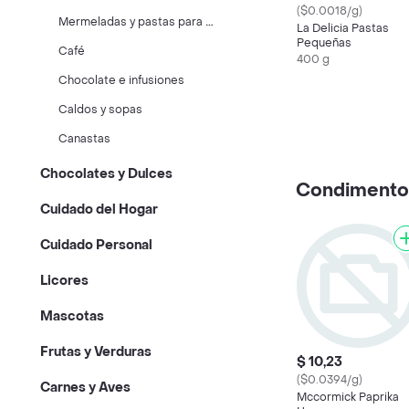
($0.0018/g)
M
ermeladas y pastas para untar
La Delicia Pastas
Pequeñas
Café
400 g
Chocolate e infusiones
Caldos y sopas
Canastas
Chocolates y Dulces
Condimentos
Cuidado del Hogar
Cuidado Personal
Licores
Mascotas
Frutas y Verduras
$ 10,23
($0.0394/g)
Carnes y Aves
Mccormick Paprika