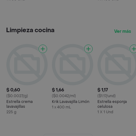
Limpieza cocina
Ver más
$ 0,60
$ 1,66
$ 1,17
($0.0027/g)
($0.0042/ml)
($1.17/und)
Estrella crema
Krik Lavavajilla Limón
Estrella esponja
lavavajillas
celulosa
1 x 400 mL
225 g
1 X 1 Und