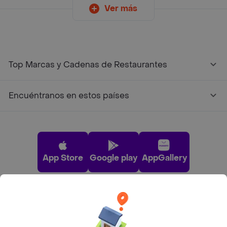
Ver más
Top Marcas y Cadenas de Restaurantes
Encuéntranos en estos países
App Store
Google play
AppGallery
Pide tu comida favorita cerca de ti