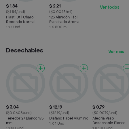
$ 1,84
$ 2,21
Ver todos
($1.84/und)
($0.0045/ml)
Plasti Util Charol
123 Almidón Fácil
Redondo Normal
Planchado Aroma
Blanco
Pasión Floral
1 x 1 Und
1 X 500 mL
Desechables
Ver más
$ 3,04
$ 12,19
$ 0,79
($0.0608/und)
($12.19/und)
($0.0079/und)
Tenedor 27 Blanco 175
Diafano Papel Aluminio
Alegría Vaso
mm
Desechable Blanco
1 X 1 Und
1 x 50 Und
1 X 100 Und