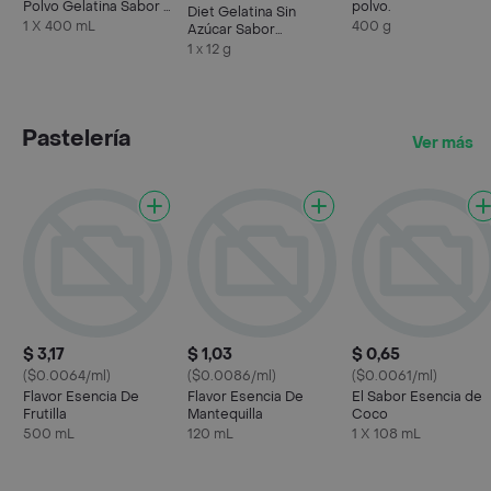
Polvo Gelatina Sabor a
polvo.
Diet Gelatina Sin
Mora
1 X 400 mL
400 g
Azúcar Sabor
Frambuesa
1 x 12 g
Pastelería
Ver más
$ 3,17
$ 1,03
$ 0,65
($0.0064/ml)
($0.0086/ml)
($0.0061/ml)
Flavor Esencia De
Flavor Esencia De
El Sabor Esencia de
Frutilla
Mantequilla
Coco
500 mL
120 mL
1 X 108 mL