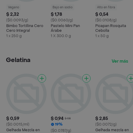
Vegano
Bajo en sodio
Alto en fibra
$ 2,32
$ 1,78
$ 0,54
($0.0093/g)
($0.0060/g)
($0.0108/g)
Bimbo Tortillina Cero
Pastelo Mini Pan
Picapan Rosquita
Cero Integral
Árabe
Cebolla
1 x 250 g
1 X 300.0 g
1 x 50 g
Gelatina
Ver más
$ 0,59
$ 0,94
$ 2,85
$ 1,18
($0.0015/ml)
19%
($0.0072/g)
Gelhada Mezcla en
Gelhada mezcla en
($0.0787/g)