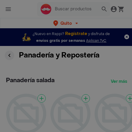
Quito
Regístrate
¿Nuevo en Rappi?
y disfruta de
envíos gratis por semanas
Aplican TyC
Panadería y Repostería
Panadería salada
Ver más