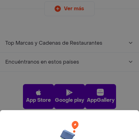
Ver más
Top Marcas y Cadenas de Restaurantes
Encuéntranos en estos países
App Store
Google play
AppGallery
Pide tu comida favorita cerca de ti