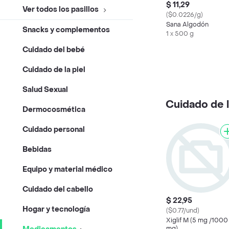
$ 11,29
Ver todos los pasillos
($0.0226/g)
Sana Algodón
Snacks y complementos
1 x 500 g
Cuidado del bebé
Cuidado de la piel
Salud Sexual
Cuidado de l
Dermocosmética
Cuidado personal
Bebidas
Equipo y material médico
Cuidado del cabello
$ 22,95
Hogar y tecnología
($0.77/und)
Xiglif M (5 mg /1000
mg)