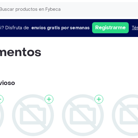
Registrarme
i?
Disfruta de
envíos gratis por semanas
Té
mentos
vioso