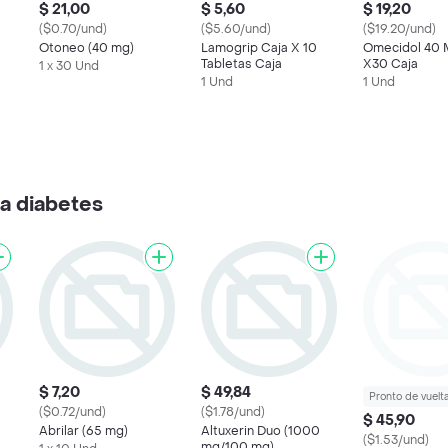
$ 21,00
$ 5,60
$ 19,20
($0.70/und)
($5.60/und)
($19.20/und)
Otoneo (40 mg)
Lamogrip Caja X 10
Omecidol 40 
Tabletas Caja
X30 Caja
1 x 30 Und
1 Und
1 Und
a diabetes
$ 7,20
$ 49,84
Pronto de vuelt
($0.72/und)
($1.78/und)
$ 45,90
Abrilar (65 mg)
Altuxerin Duo (1000
($1.53/und)
mg/100 mg)