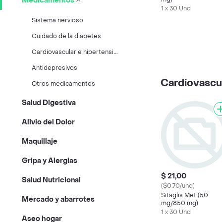
Medicamentos
1 x 30 Und
Sistema nervioso
Cuidado de la diabetes
C
ardiovascular e hipertensión
Antidepresivos
Cardiovascul
Otros medicamentos
Salud Digestiva
Alivio del Dolor
Maquillaje
Gripa y Alergias
$ 21,00
Salud Nutricional
($0.70/und)
Sitaglis Met (50
Mercado y abarrotes
mg/850 mg)
1 x 30 Und
Aseo hogar