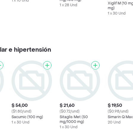
1 x 10 Und
Xiglif M (10 
1 x 28 Und
mg)
1 x 30 Und
ar e hipertensión
$ 54,00
$ 21,60
$ 19,50
($1.80/und)
($0.72/und)
($0.98/und)
Sacumic (100 mg)
Sitaglis Met (50
Simarin Q Max
mg/1000 mg)
1 x 30 Und
20 Und
1 x 30 Und