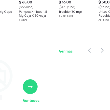
$ 65,00
$ 16,00
$ 30,
($65/und)
($1.60/und)
($1/und
Mg Caps
Parkpex Xr Tabs 1.5
Trosbio (30 mg)
Uritos
Mg Caja X 30-caja
Recubie
1 x 10 Und
Caja
1 Und
30 Und
Ver más
a
Ver todos