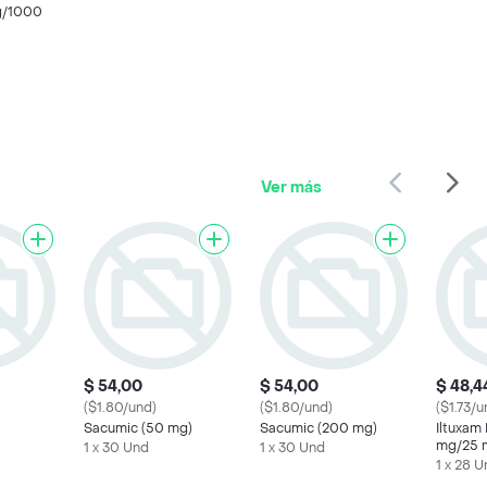
mg/1000
Ver más
$ 54,00
$ 54,00
$ 48,4
($1.80/und)
($1.80/und)
($1.73/u
Sacumic (50 mg)
Sacumic (200 mg)
Iltuxam
mg/25 
1 x 30 Und
1 x 30 Und
1 x 28 