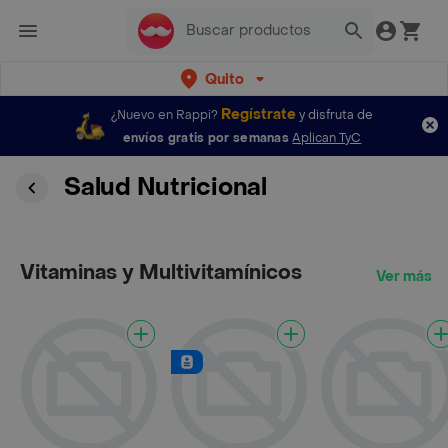
Quito
Regístrate
¿Nuevo en Rappi?
y disfruta de
envíos gratis por semanas
Aplican TyC
Salud Nutricional
Vitaminas y Multivitamínicos
Ver más