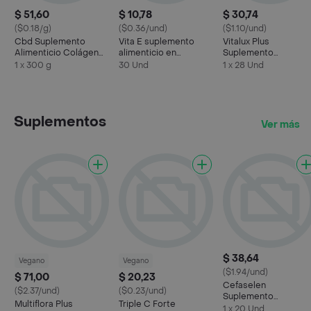
$ 51,60
$ 10,78
$ 30,74
($0.18/g)
($0.36/und)
($1.10/und)
Cbd Suplemento
Vita E suplemento
Vitalux Plus
Alimenticio Colágeno
alimenticio en
Suplemento
Hidrolizado
cápsulas
Alimenticio Omega
1 x 300 g
30 Und
1 x 28 Und
Suplementos
Ver más
$ 38,64
Vegano
Vegano
($1.94/und)
$ 71,00
$ 20,23
Cefaselen
($2.37/und)
($0.23/und)
Suplemento
Multiflora Plus
Triple C Forte
Alimenticio 200
1 x 20 Und