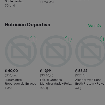
Suplemento
1 x 90 Und
Alimenticio
30 Und
Nutrición Deportiva
Ver más
$ 40,00
$ 19,99
$ 63,24
($40/und)
($0.20/g)
($2.11/g)
Tratamiento
Fakulti Creatina
Aleapproved Bone
Reparador de Enlaces
Monohidratada - Polvo
Broth Protein - Polvo
y Suavidad Protein
- Pura -
Por Porcion - 30 G
1 Und
100 g
30 g
Bonding Remodeling
Treatment