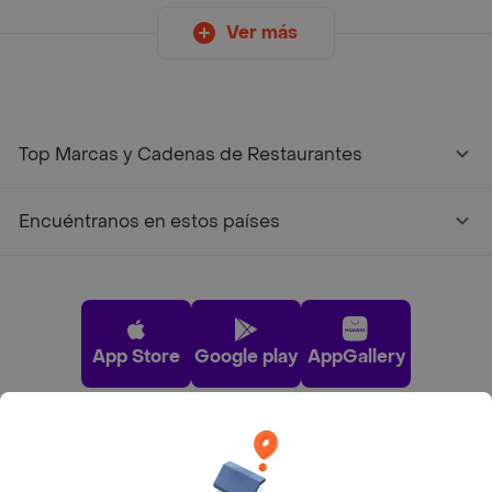
Ver más
Top Marcas y Cadenas de Restaurantes
Encuéntranos en estos países
App Store
Google play
AppGallery
Pide tu comida favorita cerca de ti