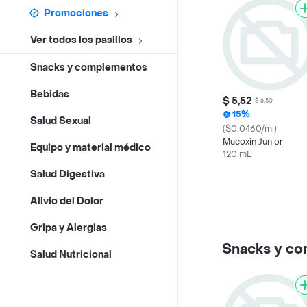
Promociones
Ver todos los pasillos
Snacks y complementos
Bebidas
$ 5,52
$ 6,50
15%
Salud Sexual
($0.0460/ml)
Mucoxin Junior
Equipo y material médico
120 mL
Salud Digestiva
Alivio del Dolor
Gripa y Alergias
Snacks y c
Salud Nutricional