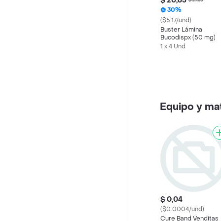
$ 20,65
$ 29,50
30%
($5.17/und)
Buster Lámina
Bucodispx (50 mg)
1 x 4 Und
Equipo y ma
$ 0,04
($0.0004/und)
Cure Band Venditas