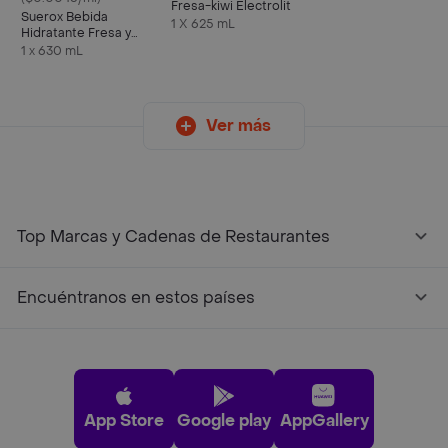
Fresa-kiwi Electrolit
Suerox Bebida
1 X 625 mL
Hidratante Fresa y
Frutos Rojos
1 x 630 mL
Ver más
Top Marcas y Cadenas de Restaurantes
Encuéntranos en estos países
App Store
Google play
AppGallery