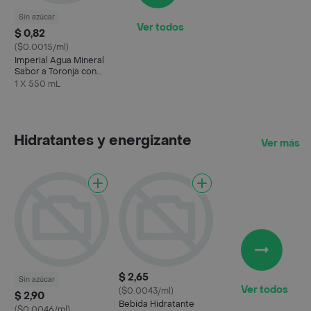
Sin azúcar
Ver todos
$ 0,82
($0.0015/ml)
Imperial Agua Mineral
Sabor a Toronja con
Gas
1 X 550 mL
Hidratantes y energizante
Ver más
$ 2,65
Sin azúcar
Ver todos
($0.0043/ml)
$ 2,90
Bebida Hidratante
($0.0046/ml)