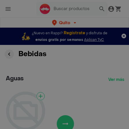
Quito
Regístrate
¿Nuevo en Rappi?
y disfruta de
envíos gratis por semanas
Aplican TyC
Bebidas
Aguas
Ver más