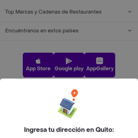
Top Marcas y Cadenas de Restaurantes
Encuéntranos en estos países
App Store
Google play
AppGallery
Pide tu comida favorita cerca de ti
Categorías
Ingresa tu dirección en Quito:
Únete a Rappi