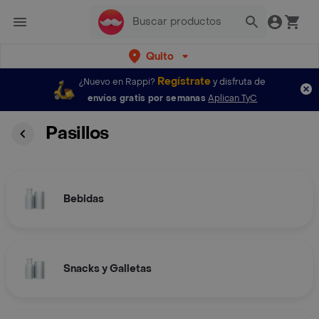
Quito
Regístrate
¿Nuevo en Rappi?
y disfruta de
envíos gratis por semanas
Aplican TyC
Pasillos
Bebidas
Snacks y Galletas