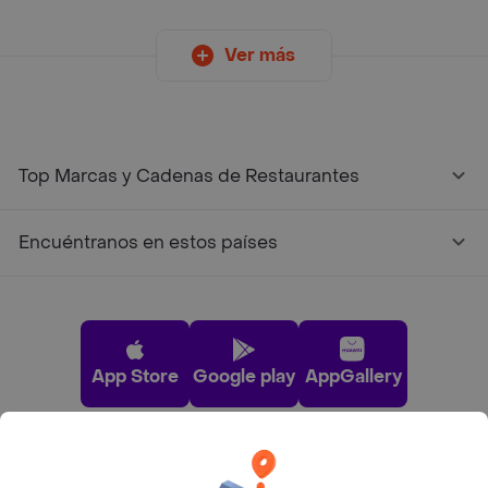
Ver más
Top Marcas y Cadenas de Restaurantes
Encuéntranos en estos países
App Store
Google play
AppGallery
Pide tu comida favorita cerca de ti