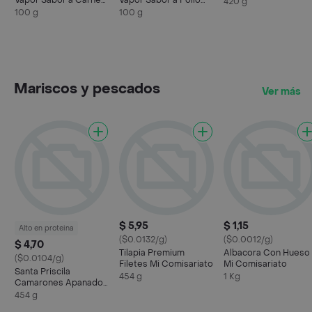
Vapor Sabor a Carne
Vapor Sabor a Pollo
420 g
Wokies
Wokies
100 g
100 g
Mariscos y pescados
Ver más
$ 5,95
$ 1,15
Alto en proteina
($0.0132/g)
($0.0012/g)
$ 4,70
Tilapia Premium
Albacora Con Hueso
($0.0104/g)
Filetes Mi Comisariato
Mi Comisariato
Santa Priscila
454 g
1 Kg
Camarones Apanados
Grandes
454 g