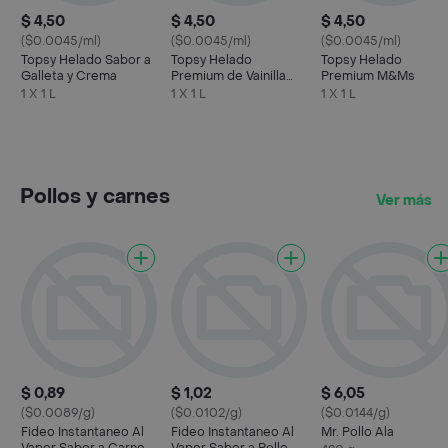
$ 4,50
$ 4,50
$ 4,50
($0.0045/ml)
($0.0045/ml)
($0.0045/ml)
Topsy Helado Sabor a
Topsy Helado
Topsy Helado
Galleta y Crema
Premium de Vainilla
Premium M&Ms
con Marmoleado de
1 X 1 L
1 X 1 L
1 X 1 L
Mora
Pollos y carnes
Ver más
$ 0,89
$ 1,02
$ 6,05
($0.0089/g)
($0.0102/g)
($0.0144/g)
Fideo Instantaneo Al
Fideo Instantaneo Al
Mr. Pollo Ala