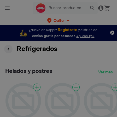
Quito
Regístrate
¿Nuevo en Rappi?
y disfruta de
envíos gratis por semanas
Aplican TyC
Refrigerados
Helados y postres
Ver más