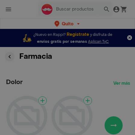
Quito
Regístrate
¿Nuevo en Rappi?
y disfruta de
envíos gratis por semanas
Aplican TyC
Farmacia
Dolor
Ver más