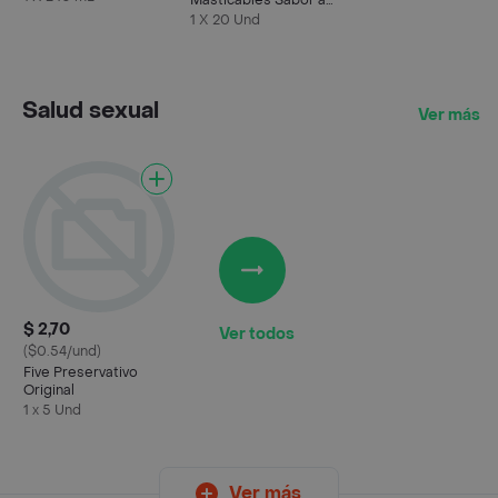
Masticables Sabor a
Mentol Eucalipto
1 X 20 Und
Salud sexual
Ver más
$ 2,70
Ver todos
($0.54/und)
Five Preservativo
Original
1 x 5 Und
Ver más