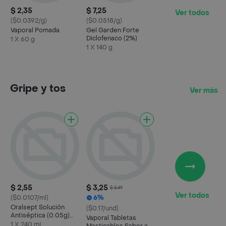
$ 2,35
$ 7,25
Ver todos
($0.0392/g)
($0.0518/g)
Vaporal Pomada
Gel Garden Forte
Diclofenaco (2%)
1 X 60 g
1 X 140 g
Gripe y tos
Ver más
$ 2,55
$ 3,25
$ 3,49
Ver todos
($0.0107/ml)
6%
Oralsept Solución
($0.17/und)
Antiséptica (0.05g)
Vaporal Tabletas
Clásico
1 X 240 mL