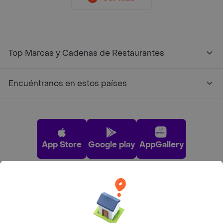
Top Marcas y Cadenas de Restaurantes
Encuéntranos en estos países
App Store
Google play
AppGallery
Pide tu comida favorita cerca de ti