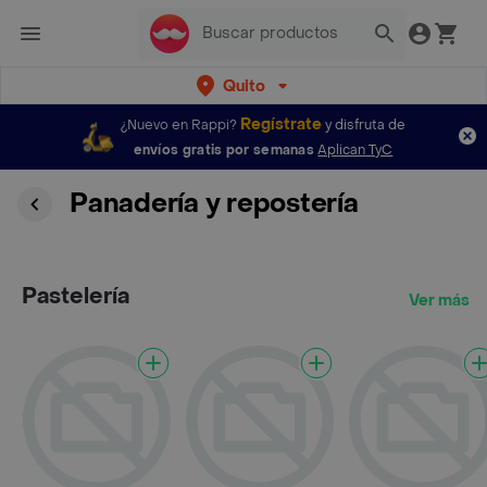
Quito
Regístrate
¿Nuevo en Rappi?
y disfruta de
envíos gratis por semanas
Aplican TyC
Panadería y repostería
Pastelería
Ver más