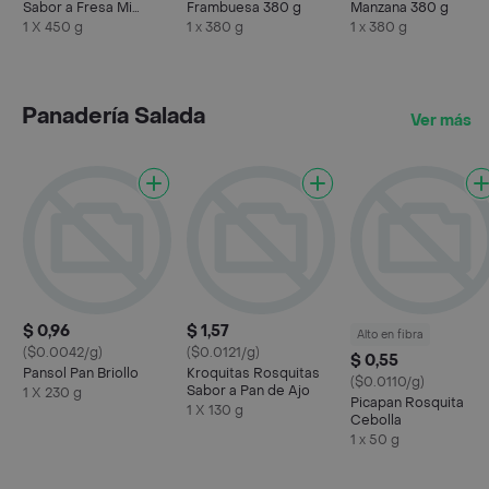
Sabor a Fresa Mi
Frambuesa 380 g
Manzana 380 g
Comisariato
1 X 450 g
1 x 380 g
1 x 380 g
Panadería Salada
Ver más
$ 0,96
$ 1,57
Alto en fibra
($0.0042/g)
($0.0121/g)
$ 0,55
Pansol Pan Briollo
Kroquitas Rosquitas
($0.0110/g)
Sabor a Pan de Ajo
1 X 230 g
Picapan Rosquita
1 X 130 g
Cebolla
1 x 50 g