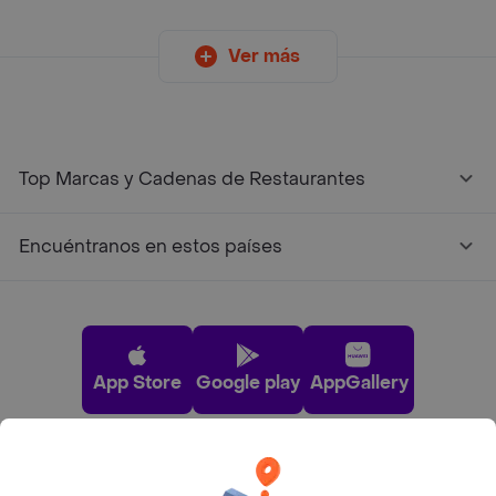
Ver más
Top Marcas y Cadenas de Restaurantes
Encuéntranos en estos países
App Store
Google play
AppGallery
Pide tu comida favorita cerca de ti