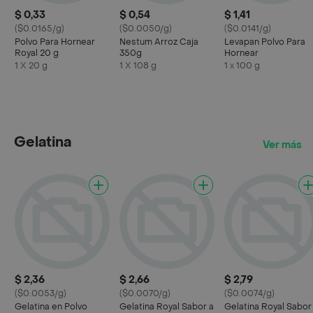
$ 0,33
$ 0,54
$ 1,41
($0.0165/g)
($0.0050/g)
($0.0141/g)
Polvo Para Hornear
Nestum Arroz Caja
Levapan Polvo Para
Royal 20 g
350g
Hornear
1 X 20 g
1 X 108 g
1 x 100 g
Gelatina
Ver más
$ 2,36
$ 2,66
$ 2,79
($0.0053/g)
($0.0070/g)
($0.0074/g)
Gelatina en Polvo
Gelatina Royal Sabor a
Gelatina Royal Sabor