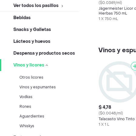
($0.0349/ml)
Ver todos los pasillos
Jägermeister Licor 
Hierbas 750 mL
Bebidas
1 X 750 mL
Snacks y Galletas
Lácteos y huevos
Vinos y esp
Despensa y productos secos
Vinos y licores
Otros licores
Vinos y espumantes
Vodkas
Rones
$ 4,78
($0.0048/ml)
Aguardientes
Talacasto Vino Tinto
1 X 1 L
Whiskys