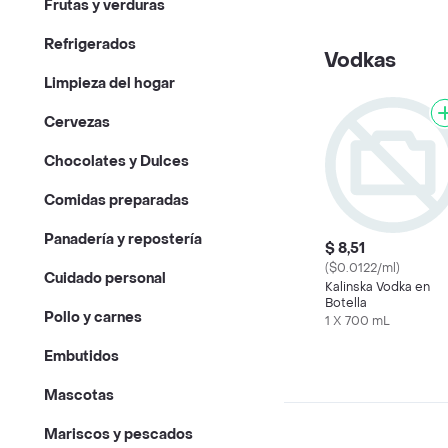
Frutas y verduras
Refrigerados
Vodkas
Limpieza del hogar
Cervezas
Chocolates y Dulces
Comidas preparadas
Panadería y repostería
$ 8,51
($0.0122/ml)
Cuidado personal
Kalinska Vodka en
Botella
Pollo y carnes
1 X 700 mL
Embutidos
Mascotas
Mariscos y pescados