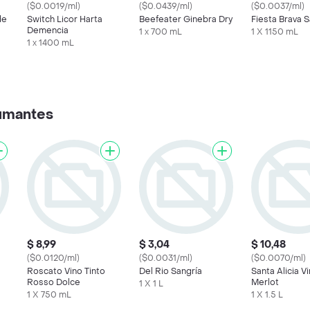
($0.0019/ml)
($0.0439/ml)
($0.0037/ml)
de
Switch Licor Harta
Beefeater Ginebra Dry
Fiesta Brava S
Demencia
1 x 700 mL
1 X 1150 mL
1 x 1400 mL
umantes
$ 8,99
$ 3,04
$ 10,48
($0.0120/ml)
($0.0031/ml)
($0.0070/ml)
Roscato Vino Tinto
Del Rio Sangría
Santa Alicia V
Rosso Dolce
Merlot
1 X 1 L
1 X 750 mL
1 X 1.5 L