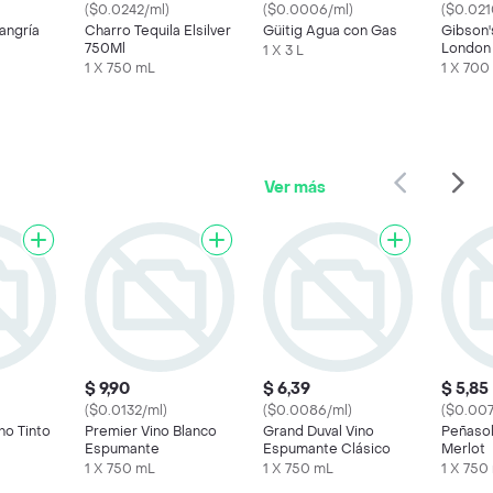
($0.0242/ml)
($0.0006/ml)
($0.021
angría
Charro Tequila Elsilver
Güitig Agua con Gas
Gibson'
750Ml
London 
1 X 3 L
1 X 750 mL
1 X 700
Ver más
$ 9,90
$ 6,39
$ 5,85
($0.0132/ml)
($0.0086/ml)
($0.007
ino Tinto
Premier Vino Blanco
Grand Duval Vino
Peñasol
Espumante
Espumante Clásico
Merlot
1 X 750 mL
1 X 750 mL
1 X 750