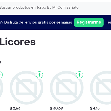
Registrarme
i?
Disfruta de
envíos gratis por semanas
Té
 Licores
s
$ 2,63
$ 30,69
$ 4,15