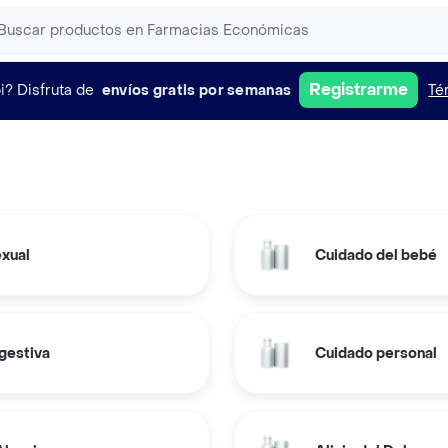
Registrarme
i?
Disfruta de
envíos gratis por semanas
Té
exual
Cuidado del bebé
gestiva
Cuidado personal