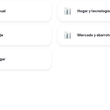
sual
Hogar y tecnología
je
Mercado y abarrot
gar