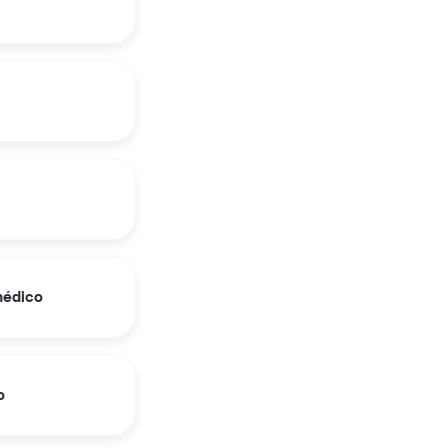
médico
o