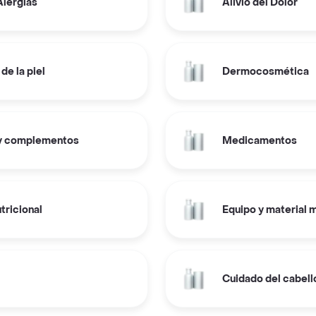
Alergias
Alivio del Dolor
de la piel
Dermocosmética
y complementos
Medicamentos
tricional
Equipo y material 
Cuidado del cabell