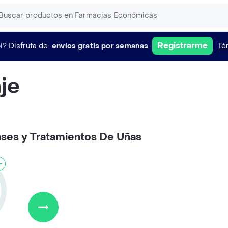
Registrarme
i?
Disfruta de
envíos gratis por semanas
Té
je
ases y Tratamientos De Uñas