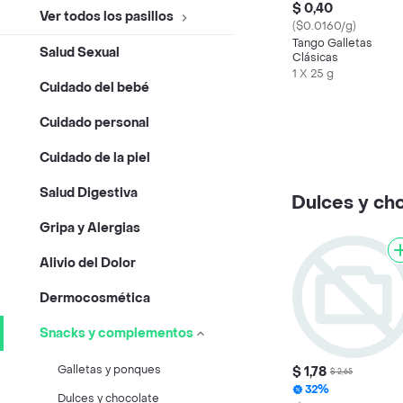
$ 0,40
Ver todos los pasillos
($0.0160/g)
Tango Galletas
Salud Sexual
Clásicas
1 X 25 g
Cuidado del bebé
Cuidado personal
Cuidado de la piel
Salud Digestiva
Dulces y ch
Gripa y Alergias
Alivio del Dolor
Dermocosmética
Snacks y complementos
Galletas y ponques
$ 1,78
$ 2,65
32%
Dulces y chocolate