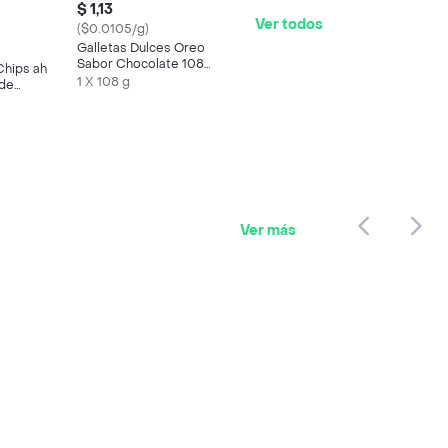
$ 1,13
Ver todos
($0.0105/g)
Galletas Dulces Oreo
Sabor Chocolate 108
Chips ah
g
1 X 108 g
 de
0 g
Ver más