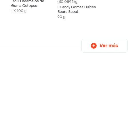
Trolli Caramelos de
($0.0895/g)
Goma Octopus
Guandy Gomas Dulces
1 X 100 g
Bears Scout
90 g
Ver más