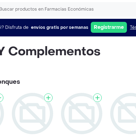
Registrarme
i?
Disfruta de
envíos gratis por semanas
Té
 Y Complementos
ponques