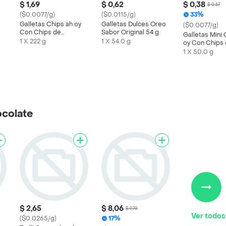
$ 1,69
$ 0,62
$ 0,38
$ 0,57
($0.0077/g)
($0.0115/g)
33%
Galletas Chips ah oy
Galletas Dulces Oreo
($0.0077/g)
Con Chips de
Sabor Original 54 g
Galletas Mini 
Chocolates 111 g
1 X 222 g
1 X 54.0 g
oy Con Chips
Chocolates 5
1 X 50.0 g
ocolate
$ 2,65
$ 8,06
$ 9,70
Ver todos
($0.0265/g)
17%