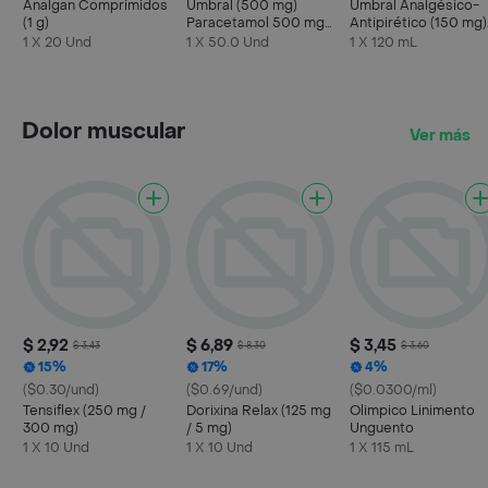
Analgan Comprimidos
Umbral (500 mg)
Umbral Analgésico-
(1 g)
Paracetamol 500 mg
Antipirético (150 mg)
Acetaminofén
Jarabe Infantil Sabor 
1 X 20 Und
1 X 50.0 Und
1 X 120 mL
Cereza
Dolor muscular
Ver más
$ 2,92
$ 6,89
$ 3,45
$ 3,43
$ 8,30
$ 3,60
15%
17%
4%
($0.30/und)
($0.69/und)
($0.0300/ml)
Tensiflex (250 mg /
Dorixina Relax (125 mg
Olimpico Linimento
300 mg)
/ 5 mg)
Unguento
1 X 10 Und
1 X 10 Und
1 X 115 mL