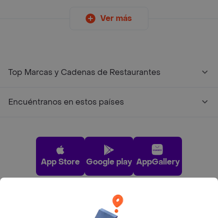
Ver más
Top Marcas y Cadenas de Restaurantes
Encuéntranos en estos países
App Store
Google play
AppGallery
Pide tu comida favorita cerca de ti