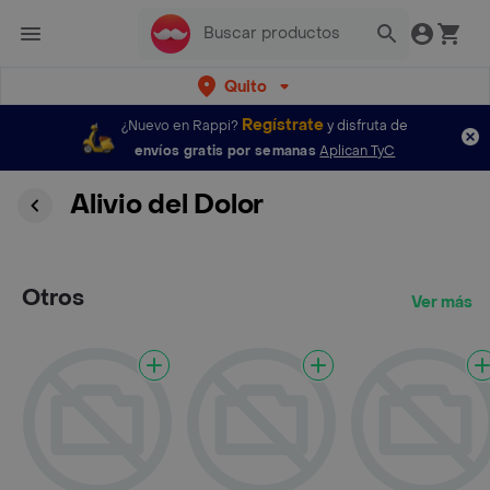
Quito
Regístrate
¿Nuevo en Rappi?
y disfruta de
envíos gratis por semanas
Aplican TyC
Alivio del Dolor
Otros
Ver más