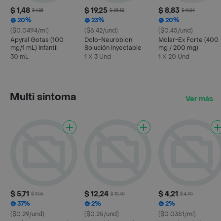
$ 1,48
$ 19,25
$ 8,83
$ 1,85
$ 25,32
$ 11,04
20%
23%
20%
($0.0494/ml)
($6.42/und)
($0.45/und)
Apyral Gotas (100
Dolo-Neurobion
Molar-Ex Forte (400
mg/1 mL) Infantil
Solución Inyectable
mg / 200 mg)
30 mL
1 X 3 Und
1 X 20 Und
Multi sintoma
Ver más
$ 5,71
$ 12,24
$ 4,21
$ 9,06
$ 12,50
$ 4,30
37%
2%
2%
($0.29/und)
($0.25/und)
($0.0351/ml)