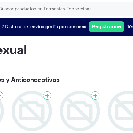
Registrarme
i?
Disfruta de
envíos gratis por semanas
Té
exual
os y Anticonceptivos