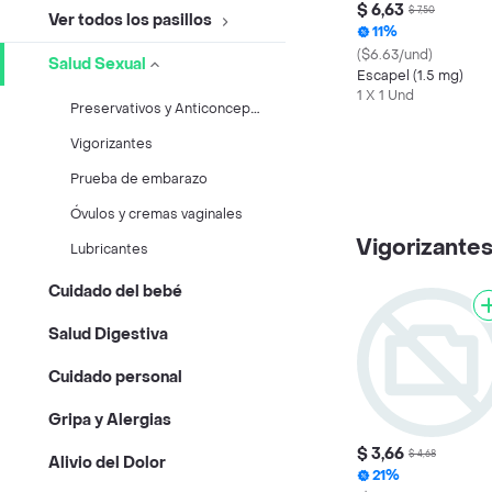
$ 6,63
$ 7,50
Ver todos los pasillos
11%
($6.63/und)
Salud Sexual
Escapel (1.5 mg)
1 X 1 Und
P
reservativos y Anticonceptivos
Vigorizantes
Prueba de embarazo
Óvulos y cremas vaginales
Vigorizante
Lubricantes
Cuidado del bebé
Salud Digestiva
Cuidado personal
Gripa y Alergias
$ 3,66
$ 4,68
Alivio del Dolor
21%