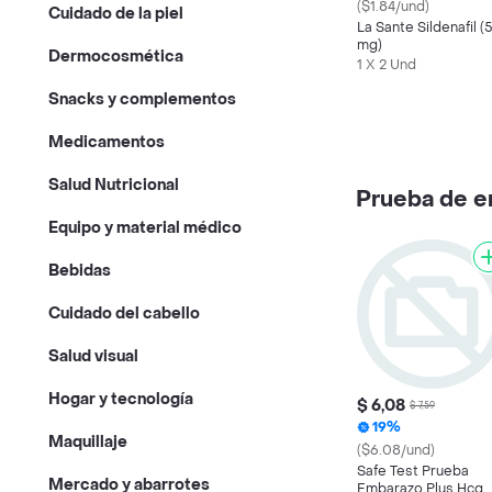
($1.84/und)
Cuidado de la piel
La Sante Sildenafil (
mg)
Dermocosmética
1 X 2 Und
Snacks y complementos
Medicamentos
Salud Nutricional
Prueba de 
Equipo y material médico
Bebidas
Cuidado del cabello
Salud visual
Hogar y tecnología
$ 6,08
$ 7,59
19%
Maquillaje
($6.08/und)
Safe Test Prueba
Mercado y abarrotes
Embarazo Plus Hcg