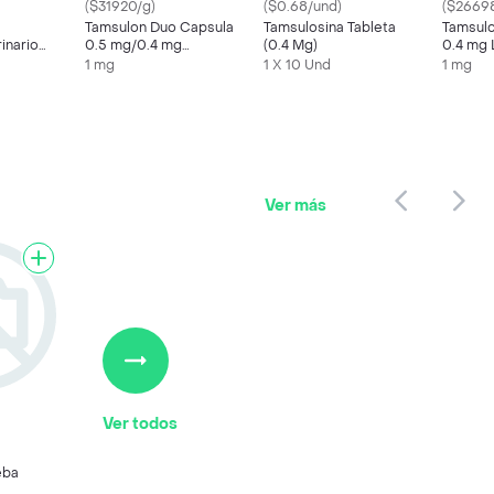
($31920/g)
($0.68/und)
($26698
Tamsulon Duo Capsula
Tamsulosina Tableta
Tamsul
inario
0.5 mg/0.4 mg
(0.4 Mg)
0.4 mg 
ericano
Liberación
Concen
1 mg
1 X 10 Und
1 mg
Concentrada
Ver más
Ver todos
eba