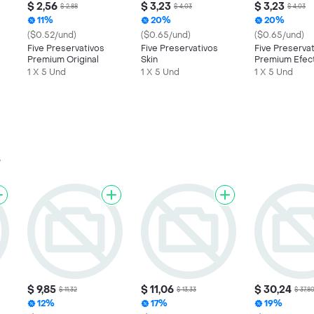
$ 2,56
$ 3,23
$ 3,23
$ 2,88
$ 4,03
$ 4,03
11%
20%
20%
($0.52/und)
($0.65/und)
($0.65/und)
Five Preservativos
Five Preservativos
Five Preserva
Premium Original
Skin
Premium Efec
Retardante
1 X 5 Und
1 X 5 Und
1 X 5 Und
s
$ 9,85
$ 11,06
$ 30,24
$ 11,32
$ 13,33
$ 37,8
12%
17%
19%