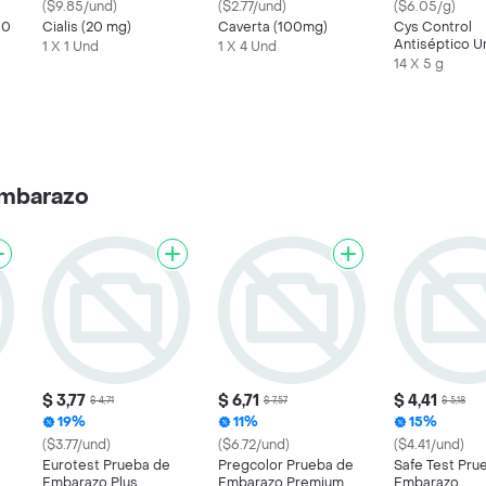
($9.85/und)
($2.77/und)
($6.05/g)
50
Cialis (20 mg)
Caverta (100mg)
Cys Control
Antiséptico Ur
1 X 1 Und
1 X 4 Und
Cranberry Am
14 X 5 g
embarazo
$ 3,77
$ 6,71
$ 4,41
$ 4,71
$ 7,57
$ 5,18
19%
11%
15%
($3.77/und)
($6.72/und)
($4.41/und)
Eurotest Prueba de
Pregcolor Prueba de
Safe Test Pru
Embarazo Plus
Embarazo Premium
Embarazo