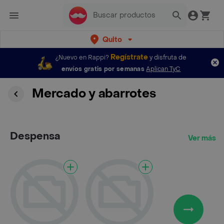
Quito
Regístrate
¿Nuevo en Rappi?
y disfruta de
envíos gratis por semanas
Aplican TyC
Mercado y abarrotes
Despensa
Ver más