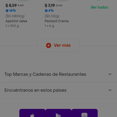
$ 8,59
$ 3,19
$ 9,99
$ 3,32
Ver todos
14%
4%
($0.0859/g)
($0.53/g)
Apetitol Jalea
Pestanil Crema
1 x 100 g
1 x 6 g
Ver más
Top Marcas y Cadenas de Restaurantes
Encuéntranos en estos países